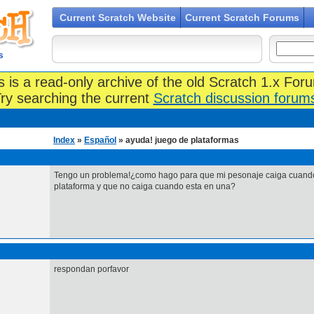
Current Scratch Website
Current Scratch Forums
s
s is a read-only archive of the old Scratch 1.x For
ry searching the current
Scratch discussion forum
Index
»
Español
» ayuda! juego de plataformas
Tengo un problema!¿como hago para que mi pesonaje caiga cuando
plataforma y que no caiga cuando esta en una?
respondan porfavor