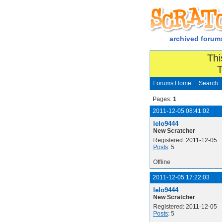
archived forum
Thi
T
Forums Home
Search
Pages:
1
2011-12-05 08:41:02
lelo9444
New Scratcher
Registered: 2011-12-05
Posts
: 5
Offline
2011-12-05 17:22:03
lelo9444
New Scratcher
Registered: 2011-12-05
Posts
: 5