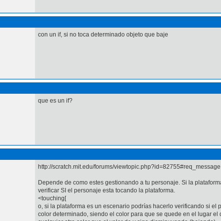
con un if, si no toca determinado objeto que baje
que es un if?
http://scratch.mit.edu/forums/viewtopic.php?id=82755#req_message
Depende de como estes gestionando a tu personaje. Si la plataform
verificar SI el personaje esta tocando la plataforma.
<touching[
o, si la plataforma es un escenario podrías hacerlo verificando si el
color determinado, siendo el color para que se quede en el lugar el 