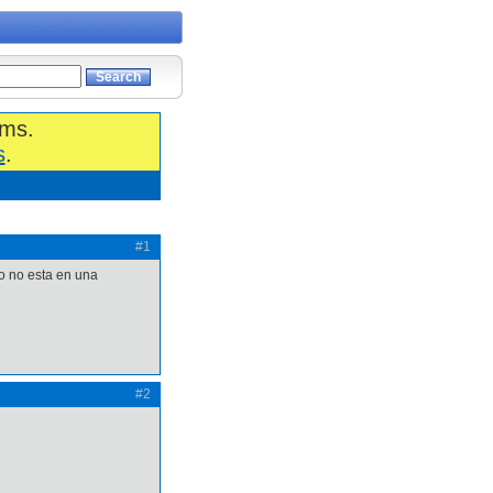
ums.
s
.
#1
 no esta en una
#2