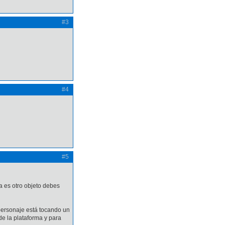
#3
#4
#5
a es otro objeto debes
 personaje está tocando un
de la plataforma y para