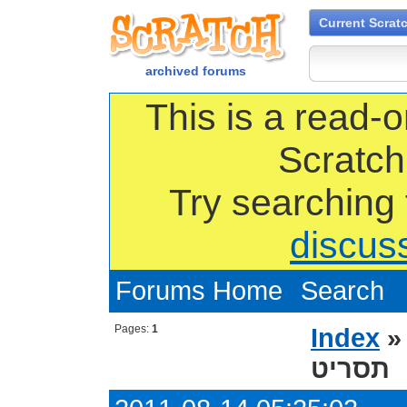
Current Scrat
archived forums
This is a read-o
Scratch
Try searching
discus
Forums Home
Search
Pages:
1
Index
תסריט