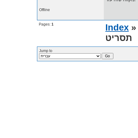
Offline
Pages:
1
Index
תסריט
Jump to