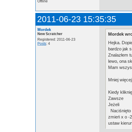
Offline
2011-06-23 15:35:35
Mordek
Mordek wro
New Scratcher
Registered: 2011-06-23
Hejka. Dopi
Posts
: 4
bardzo jak s
Znalazłem tu
lewo, ona sk
Mam wszystko
Mniej więce
Kiedy klikni
Zawsze
Jeżeli
Naciśnięto 
zmień x o -2
ustaw kieru