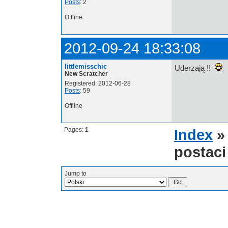
Posts
: 2
Offline
2012-09-24 18:33:08
littlemisschic
Uderzają !!
New Scratcher
Registered: 2012-06-28
Posts
: 59
Offline
Pages:
1
Index
postaci
Jump to