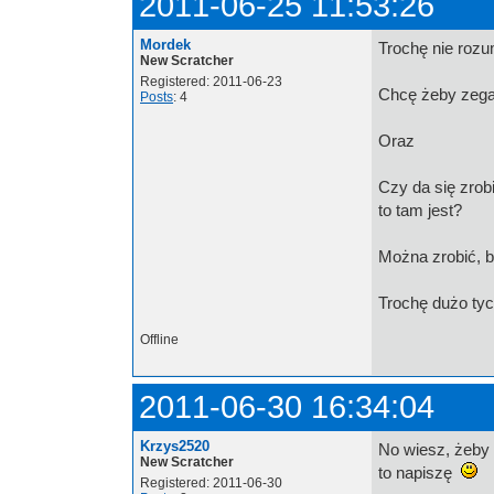
2011-06-25 11:53:26
Mordek
Trochę nie roz
New Scratcher
Registered: 2011-06-23
Chcę żeby zegar
Posts
: 4
Oraz
Czy da się zrob
to tam jest?
Można zrobić, b
Trochę dużo tyc
Offline
2011-06-30 16:34:04
Krzys2520
No wiesz, żeby
New Scratcher
to napiszę
Registered: 2011-06-30