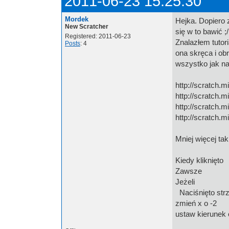
2011-06-23 15:25:30
Mordek
Hejka. Dopiero
New Scratcher
się w to bawić ;/
Registered: 2011-06-23
Znalazłem tutor
Posts
: 4
ona skręca i ob
wszystko jak na 
http://scratch.
http://scratch.
http://scratch.
http://scratch.
Mniej więcej ta
Kiedy kliknięto
Zawsze
Jeżeli
Naciśnięto str
zmień x o -2
ustaw kierunek 