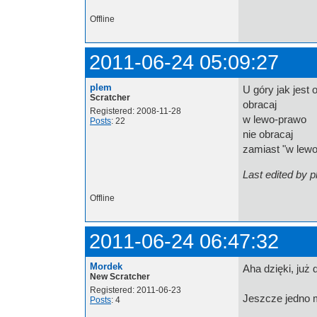
Offline
2011-06-24 05:09:27
plem
U góry jak jest
Scratcher
obracaj
Registered: 2008-11-28
w lewo-prawo
Posts
: 22
nie obracaj
zamiast "w lew
Last edited by 
Offline
2011-06-24 06:47:32
Mordek
Aha dzięki, już 
New Scratcher
Registered: 2011-06-23
Jeszcze jedno 
Posts
: 4