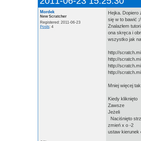
2011-06-23 15:25:30
Mordek
Hejka. Dopiero
New Scratcher
się w to bawić ;/
Registered: 2011-06-23
Znalazłem tutor
Posts
: 4
ona skręca i ob
wszystko jak na 
http://scratch.
http://scratch.
http://scratch.
http://scratch.
Mniej więcej ta
Kiedy kliknięto
Zawsze
Jeżeli
Naciśnięto str
zmień x o -2
ustaw kierunek 