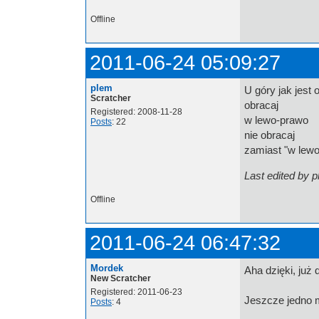
Offline
2011-06-24 05:09:27
plem
U góry jak jest
Scratcher
obracaj
Registered: 2008-11-28
w lewo-prawo
Posts
: 22
nie obracaj
zamiast "w lew
Last edited by 
Offline
2011-06-24 06:47:32
Mordek
Aha dzięki, już 
New Scratcher
Registered: 2011-06-23
Jeszcze jedno 
Posts
: 4