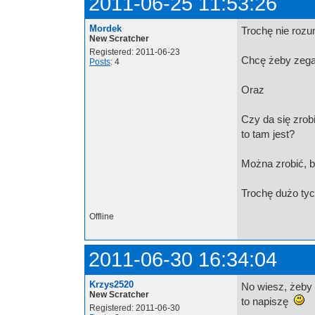
2011-06-25 11:53:26
Mordek
Trochę nie roz
New Scratcher
Registered: 2011-06-23
Chcę żeby zegar
Posts
: 4
Oraz
Czy da się zrob
to tam jest?
Można zrobić, b
Trochę dużo tyc
Offline
2011-06-30 16:34:04
Krzys2520
No wiesz, żeby
New Scratcher
to napiszę
Registered: 2011-06-30