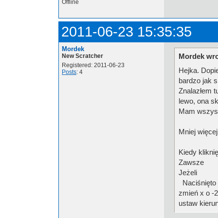
Offline
2011-06-23 15:35:35
Mordek
Mordek wro
New Scratcher
Registered: 2011-06-23
Hejka. Dopi
Posts
: 4
bardzo jak s
Znalazłem tu
lewo, ona sk
Mam wszystko
Mniej więce
Kiedy klikni
Zawsze
Jeżeli
Naciśnięto 
zmień x o -2
ustaw kieru