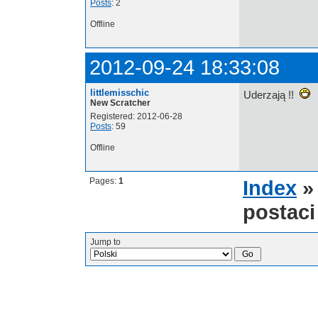
Posts
: 2
Offline
2012-09-24 18:33:08
littlemisschic
Uderzają !!
New Scratcher
Registered: 2012-06-28
Posts
: 59
Offline
Pages:
1
Index
postaci
Jump to