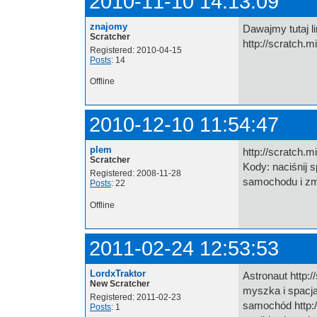
2010-11-10 14:13:09
znajomy
Dawajmy tutaj l
Scratcher
http://scratch.
Registered: 2010-04-15
Posts
: 14
Offline
2010-12-10 11:54:47
plem
http://scratch.
Scratcher
Kody: naciśnij 
Registered: 2008-11-28
samochodu i zmi
Posts
: 22
Offline
2011-02-24 12:53:53
LordxTraktor
Astronaut http:
New Scratcher
myszka i spacj
Registered: 2011-02-23
samochód http:/
Posts
: 1