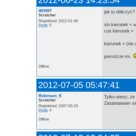
WO997
jak to obliczyć?
Scratcher
Registered: 2012-01-08
sin kierunek = 
Posts
: 5
cos kierunek =
kierunek = (nie 
pomóżcie mi.
Offline
2012-07-05 05:47:41
Robinson_K
Tylko wiesz, że 
Scratcher
Zastanawiam się
Registered: 2007-05-25
Posts
: 4
Offline