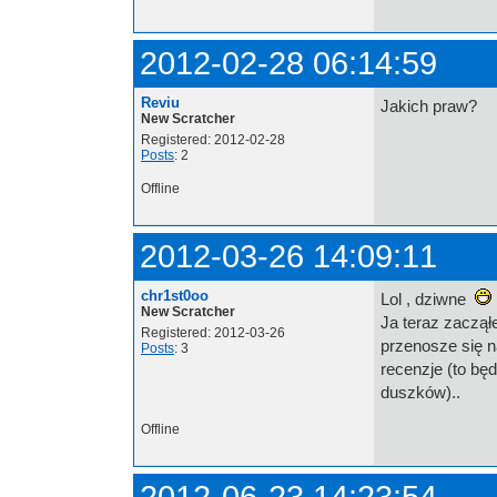
2012-02-28 06:14:59
Reviu
Jakich praw?
New Scratcher
Registered: 2012-02-28
Posts
: 2
Offline
2012-03-26 14:09:11
chr1st0oo
Lol , dziwne
New Scratcher
Ja teraz zaczął
Registered: 2012-03-26
przenosze się n
Posts
: 3
recenzje (to bę
duszków)..
Offline
2012-06-23 14:23:54