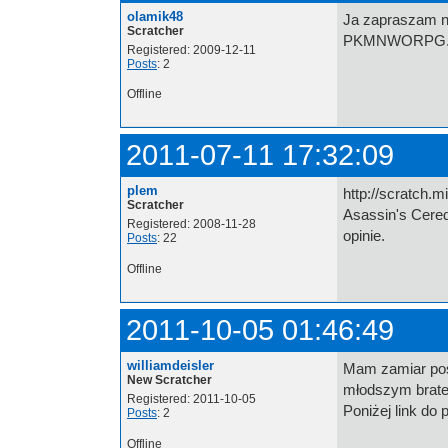
olamik48
Ja zapraszam na
Scratcher
PKMNWORPG.<w
Registered: 2009-12-11
Posts
: 2
Offline
2011-07-11 17:32:09
plem
http://scratch.
Scratcher
Asassin's Cered
Registered: 2008-11-28
opinie.
Posts
: 22
Offline
2011-10-05 01:46:49
williamdeisler
Mam zamiar poś
New Scratcher
młodszym brat
Registered: 2011-10-05
Poniżej link do
Posts
: 2
Offline