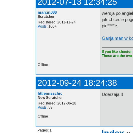
2012-07-13 12:34:25
marcin388
wersja po angiel
Scratcher
jak chcecie pogr
Registered: 2011-11-24
pie****e
Posts
: 100+
Ganja man w k
If you like shoot
These are the two
Offline
2012-09-24 18:24:38
littlemisschic
Uderzają !!
New Scratcher
Registered: 2012-06-28
Posts
: 59
Offline
Pages:
1