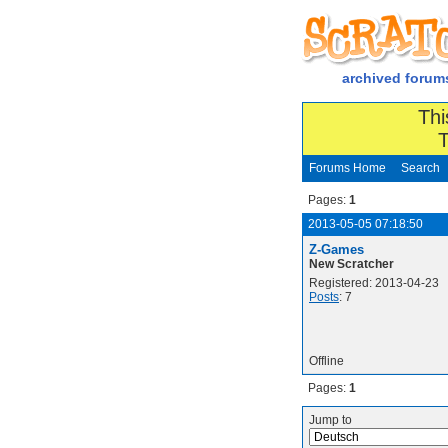
archived forum
Thi
T
Forums Home
Search
Pages:
1
2013-05-05 07:18:50
Z-Games
New Scratcher
Registered: 2013-04-23
Posts
: 7
Offline
Pages:
1
Jump to