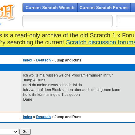
Current Scratch Website
Current Scratch Forums
s
s is a read-only archive of the old Scratch 1.x For
ry searching the current
Scratch discussion forum
Index
»
Deutsch
» Jump and Runs
Ich wollte mal wissen welche Programiernungen ihr für
Jump & Runs
nutzt da meine etwas schlecht ist da
ich zwar auf dem Block stehen aber auch durchgenen kann
hoffe ihr könnt mir gute Tips geben
Dane
Index
»
Deutsch
» Jump and Runs