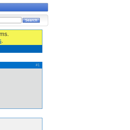
ums.
s
.
#1