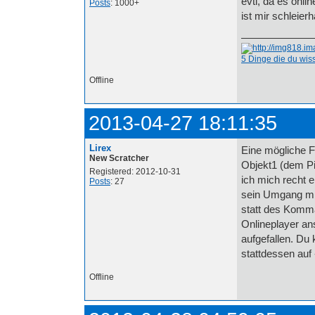
evtl, da es onli
Posts
: 1000+
ist mir schleierha
5 Dinge die du wi
Offline
2013-04-27 18:11:35
Lirex
Eine mögliche Fe
New Scratcher
Objekt1 (dem Pi
Registered: 2012-10-31
ich mich recht e
Posts
: 27
sein Umgang mi
statt des Komma
Onlineplayer an
aufgefallen. Du
stattdessen auf 
Offline