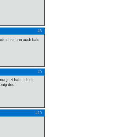
#8
lade das dann auch bald
#9
ur jetzt habe ich ein
enig doof.
#10