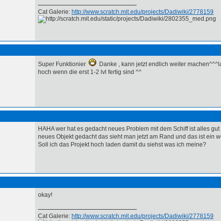
Cat Galerie:
http://www.scratch.mit.edu/projects/Dadiwiki/2778159
Super Funktionier
Danke , kann jetzt endlich weiter machen^^^
hoch wenn die erst 1-2 lvl fertig sind ^^
HAHA wer hat es gedacht neues Problem mit dem Schiff ist alles gut n
neues Objekt gedacht das sieht man jetzt am Rand und das ist ein w
Soll ich das Projekt hoch laden damit du siehst was ich meine?
okay!
Cat Galerie:
http://www.scratch.mit.edu/projects/Dadiwiki/2778159