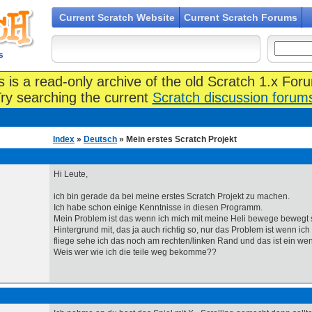
Current Scratch Website
Current Scratch Forums
s
s is a read-only archive of the old Scratch 1.x For
ry searching the current
Scratch discussion forum
Index
»
Deutsch
» Mein erstes Scratch Projekt
Hi Leute,
ich bin gerade da bei meine erstes Scratch Projekt zu machen.
Ich habe schon einige Kenntnisse in diesen Programm.
Mein Problem ist das wenn ich mich mit meine Heli bewege bewegt 
Hintergrund mit, das ja auch richtig so, nur das Problem ist wenn ic
fliege sehe ich das noch am rechten/linken Rand und das ist ein wen
Weis wer wie ich die teile weg bekomme??