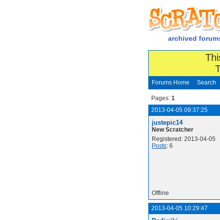
archived forum
Thi
T
Forums Home
Search
Pages:
1
2013-04-05 09:37:25
justepic14
New Scratcher
Registered: 2013-04-05
Posts
: 6
Offline
2013-04-05 10:29:47