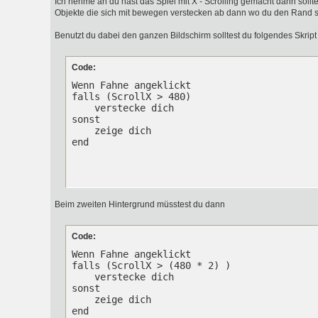
Ich nehme an du hast das Spiel mit X - Scrolling gemacht dann sollte
Objekte die sich mit bewegen verstecken ab dann wo du den Rand s
Benutzt du dabei den ganzen Bildschirm solltest du folgendes Skript
Code:
Wenn Fahne angeklickt

falls (ScrollX > 480)

    verstecke dich

sonst

    zeige dich

end
Beim zweiten Hintergrund müsstest du dann
Code:
Wenn Fahne angeklickt

falls (ScrollX > (480 * 2) )

    verstecke dich

sonst

    zeige dich

end