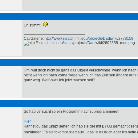
Oh stimmt!
Cat Galerie:
http://www.scratch.mit.edu/projects/Dadiwiki/2778159
Hm, will doch nicht so ganz das Objekt verschwinde wenn ich nach hin
nicht wenn ich nach vorne fliege wenn ich das Zeichen ändere auf ( > 
ganz weg. Weiß was ich jetzt machen soll?
So hab versucht so ein Programm nachzuprogrammieren:
Hier
Kannst du das Skript sehen ich hab sleider mit BYOB gemacht desha
hochladen! Es sieht komplitziert aus... das ist es auch aber ich hoffe 