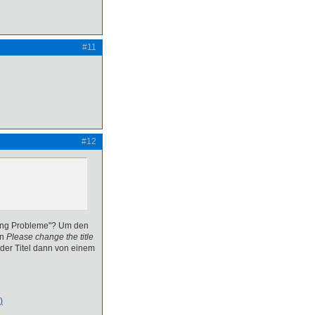
#11
#12
olling Probleme"? Um den
en
Please change the title
 der Titel dann von einem
)