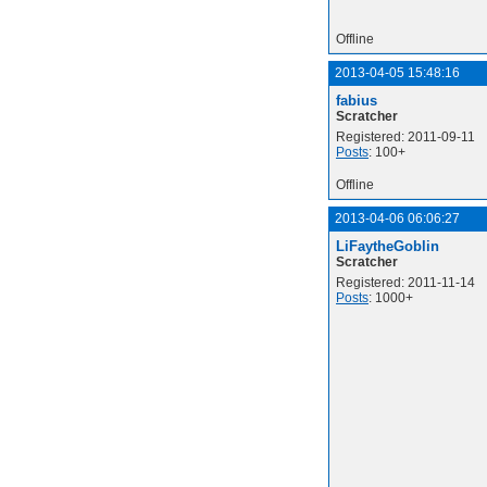
Offline
2013-04-05 15:48:16
fabius
Scratcher
Registered: 2011-09-11
Posts
: 100+
Offline
2013-04-06 06:06:27
LiFaytheGoblin
Scratcher
Registered: 2011-11-14
Posts
: 1000+