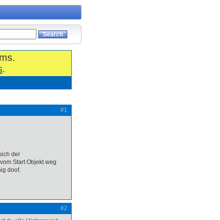
ums.
s
.
#1
sich der
h vom Start Objekt weg
ig doof.
#2