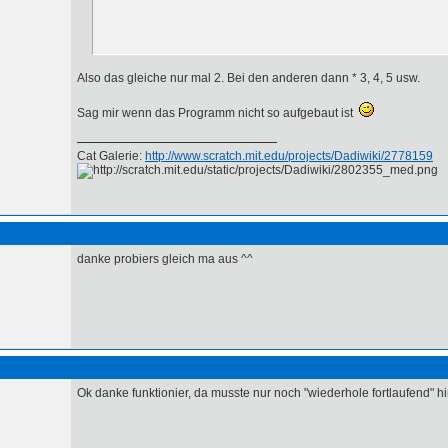
Also das gleiche nur mal 2. Bei den anderen dann * 3, 4, 5 usw.
Sag mir wenn das Programm nicht so aufgebaut ist
Cat Galerie:
http://www.scratch.mit.edu/projects/Dadiwiki/2778159
danke probiers gleich ma aus ^^
Ok danke funktionier, da musste nur noch "wiederhole fortlaufend" hi