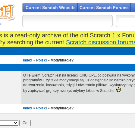
Current Scratch Website
Current Scratch Forums
s
s is a read-only archive of the old Scratch 1.x For
ry searching the current
Scratch discussion forum
Index
»
Polski
» Modyfikacje?
O ile wiem, Scratch jest na licencji GNU GPL, co pozwala na wykon
programów. Czy takie modyfikacje są już dostępne? Bo bardzo przyd
do tworzenia, kasowania, edycji i otwierania plików - wystarczyłoby ty
by zapisywać grę, czy tworzyć edytory tekstu w Scratchu
Index
»
Polski
» Modyfikacje?