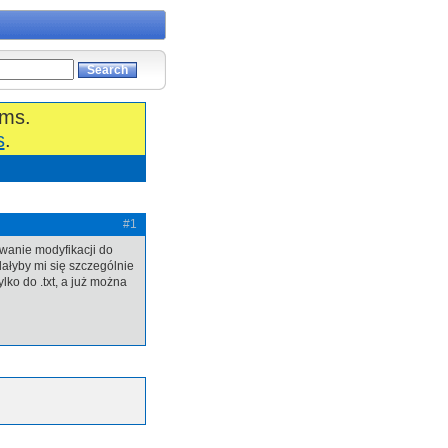
ums.
s
.
#1
ywanie modyfikacji do
ałyby mi się szczególnie
lko do .txt, a już można