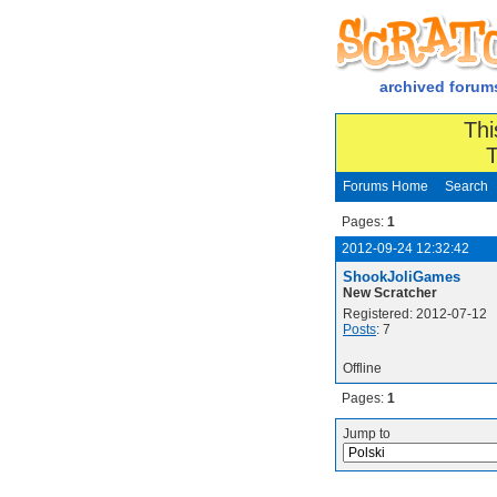
archived forum
Thi
T
Forums Home
Search
Pages:
1
2012-09-24 12:32:42
ShookJoliGames
New Scratcher
Registered: 2012-07-12
Posts
: 7
Offline
Pages:
1
Jump to