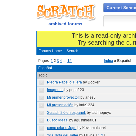
Current Scrat
archived forums
This is a read-only arch
Try searching the cur
Forums Home
Search
Pages:
1
2
3
4
…
15
Index
» Español
Español
Topic
Piedra Papel o Tijera
by Docker
imagenes
by pepa123
Mi primer proyecto!!
by arles5
Mi presentación
by katz1234
Scratch 2.0 en español.
by technoguyx
Busco ideas.
by agustinleal01
como criar o Jogo
by Kevinmaicon4
2da Nota del Taller
by Olivos
[
1
2
]