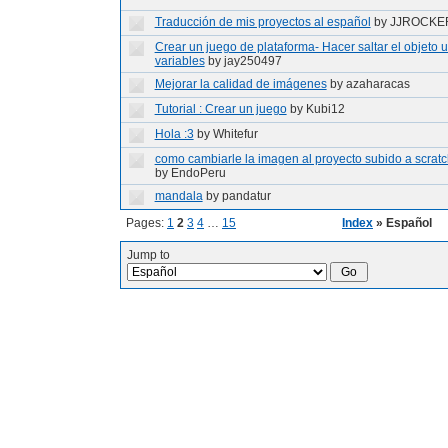
Traducción de mis proyectos al español
by JJROCKE
Crear un juego de plataforma- Hacer saltar el objeto
variables
by jay250497
Mejorar la calidad de imágenes
by azaharacas
Tutorial : Crear un juego
by Kubi12
Hola :3
by Whitefur
como cambiarle la imagen al proyecto subido a scrat
by EndoPeru
mandala
by pandatur
Pages:
1
2
3
4
…
15
Index
» Español
Jump to