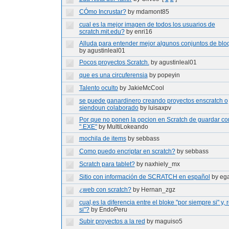
CÓmo Incrustar?
by mdamont85
cual es la mejor imagen de todos los usuarios de
scratch.mit.edu?
by enri16
Alluda para entender mejor algunos conjuntos de blo
by agustinleal01
Pocos proyectos Scratch.
by agustinleal01
que es una circuferensia
by popeyin
Talento oculto
by JakieMcCool
se puede ganardinero creando proyectos enscratch o
siendoun colaborado
by luisaxpv
Por que no ponen la opcion en Scratch de guardar c
".EXE"
by MultiLokeando
mochila de items
by sebbass
Como puedo encriptar en scratch?
by sebbass
Scratch para tablet?
by naxhiely_mx
Sitio con información de SCRATCH en español
by ega
¿web con scratch?
by Hernan_zgz
cual,es la diferencia entre el bloke "por siempre si" y, r
si"?
by EndoPeru
Subir proyectos a la red
by maguiso5